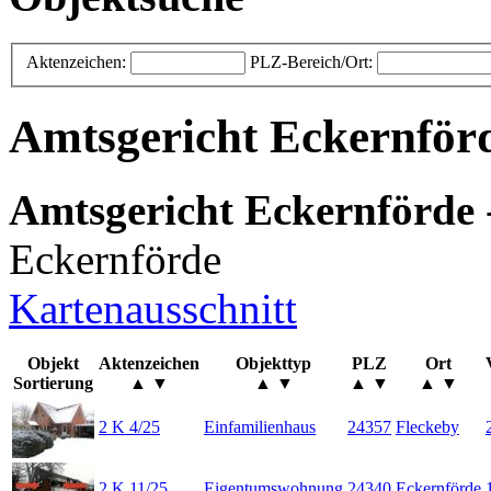
Aktenzeichen:
PLZ-Bereich/Ort:
Amtsgericht Eckernför
Amtsgericht Eckernförde
Eckernförde
Kartenausschnitt
Objekt
Aktenzeichen
Objekttyp
PLZ
Ort
Sortierung
▲ ▼
▲ ▼
▲ ▼
▲ ▼
2 K 4/25
Einfamilienhaus
24357
Fleckeby
2 K 11/25
Eigentumswohnung
24340
Eckernförde